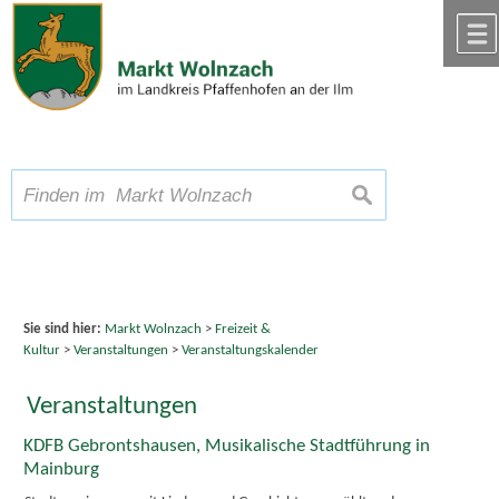
Zum Inhalt
,
zur Navigation
oder
zur Startseite
springen.
chließen
A
Schriftgröße
A
suchen
A
Sie sind hier:
Markt Wolnzach
>
Freizeit &
Kultur
>
Veranstaltungen
>
Veranstaltungskalender
Veranstaltungen
KDFB Gebrontshausen, Musikalische Stadtführung in
Mainburg