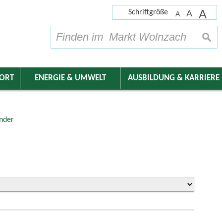
A
Schriftgröße
A
A
su
DORT
ENERGIE & UMWELT
AUSBILDUNG & KARRIERE
nder