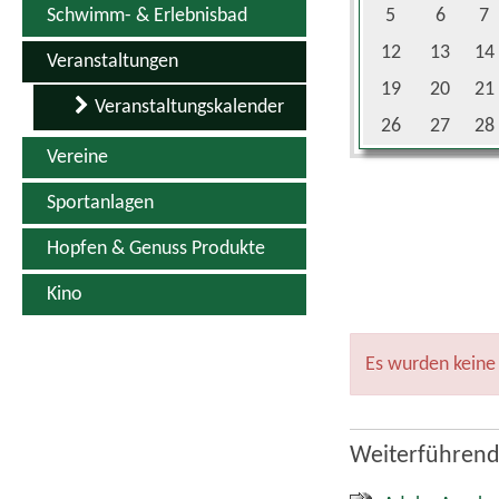
Schwimm- & Erlebnisbad
5
6
7
12
13
14
Veranstaltungen
19
20
21
Veranstaltungskalender
26
27
28
Vereine
Sportanlagen
Hopfen & Genuss Produkte
Kino
Es wurden keine
Weiterführend