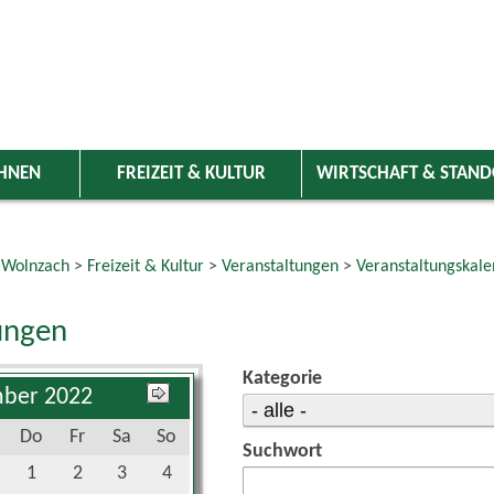
HNEN
FREIZEIT & KULTUR
WIRTSCHAFT & STAN
 Wolnzach
>
Freizeit & Kultur
>
Veranstaltungen
>
Veranstaltungskale
ungen
Kategorie
ber 2022
Do
Fr
Sa
So
Suchwort
1
2
3
4