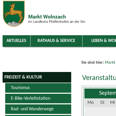
Zum Inhalt
,
zur Navigation
oder
zur Startseite
springen.
chließen
AKTUELLES
RATHAUS & SERVICE
LEBEN & WO
Sie sind hier:
Markt
Veranstalt
FREIZEIT & KULTUR
Tourismus
Septem
E-Bike-Verleihstation
Mo
Di
Mi
Rad- und Wanderwege