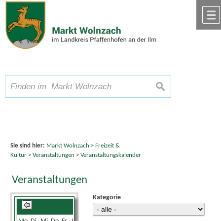
Zum Inhalt
,
zur Navigation
oder
zur Startseite
springen.
chließen
A
Schriftgröße
A
suchen
A
Sie sind hier:
Markt Wolnzach
>
Freizeit &
Kultur
>
Veranstaltungen
>
Veranstaltungskalender
Veranstaltungen
Kategorie
August 2026