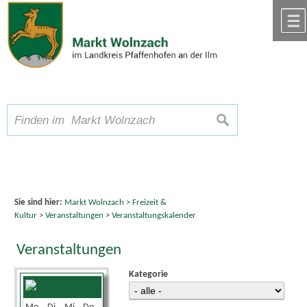
Zum Inhalt
,
zur Navigation
oder
zur Startseite
springen.
chließen
A
Schriftgröße
A
suchen
A
Sie sind hier:
Markt Wolnzach
>
Freizeit &
Kultur
>
Veranstaltungen
>
Veranstaltungskalender
Veranstaltungen
Kategorie
Juni 2026