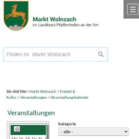
Zum Inhalt
,
zur Navigation
oder
zur Startseite
springen.
chließen
A
Schriftgröße
A
suchen
A
Sie sind hier:
Markt Wolnzach
>
Freizeit &
Kultur
>
Veranstaltungen
>
Veranstaltungskalender
Veranstaltungen
Kategorie
Juni 2025