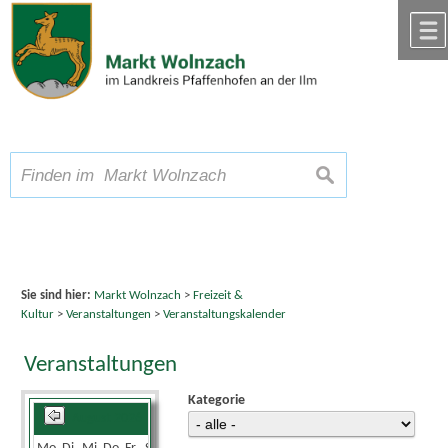
Zum Inhalt
,
zur Navigation
oder
zur Startseite
springen.
chließen
A
Schriftgröße
A
suchen
A
Sie sind hier:
Markt Wolnzach
>
Freizeit &
Kultur
>
Veranstaltungen
>
Veranstaltungskalender
Veranstaltungen
Kategorie
August 2026