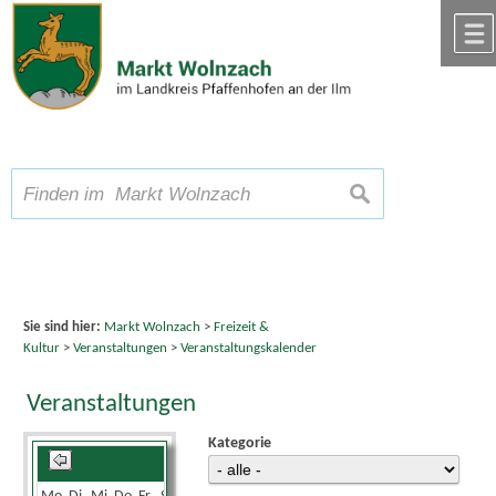
Zum Inhalt
,
zur Navigation
oder
zur Startseite
springen.
chließen
A
Schriftgröße
A
suchen
A
Sie sind hier:
Markt Wolnzach
>
Freizeit &
Kultur
>
Veranstaltungen
>
Veranstaltungskalender
Veranstaltungen
Kategorie
August 2026