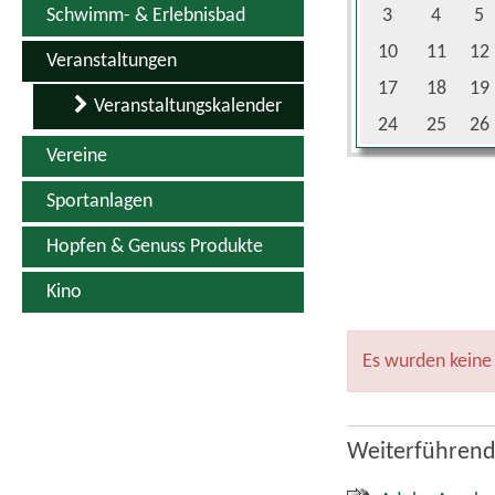
Schwimm- & Erlebnisbad
3
4
5
10
11
12
Veranstaltungen
17
18
19
Veranstaltungskalender
24
25
26
Vereine
Sportanlagen
Hopfen & Genuss Produkte
Kino
Es wurden keine
Weiterführend