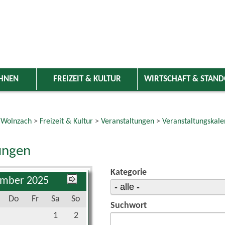
HNEN
FREIZEIT & KULTUR
WIRTSCHAFT & STAN
 Wolnzach
>
Freizeit & Kultur
>
Veranstaltungen
>
Veranstaltungskale
ungen
Kategorie
mber 2025
Do
Fr
Sa
So
Suchwort
1
2