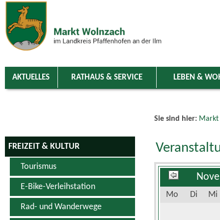
Zum Inhalt
,
zur Navigation
oder
zur Startseite
springen.
chließen
AKTUELLES
RATHAUS & SERVICE
LEBEN & WO
Sie sind hier:
Markt
Veranstalt
FREIZEIT & KULTUR
Tourismus
Nove
E-Bike-Verleihstation
Mo
Di
Mi
Rad- und Wanderwege