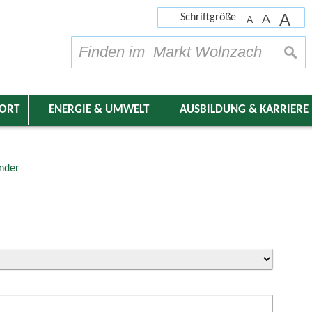
A
Schriftgröße
A
A
su
DORT
ENERGIE & UMWELT
AUSBILDUNG & KARRIERE
nder