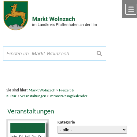
Zum Inhalt
,
zur Navigation
oder
zur Startseite
springen.
chließen
A
Schriftgröße
A
suchen
A
Sie sind hier:
Markt Wolnzach
>
Freizeit &
Kultur
>
Veranstaltungen
>
Veranstaltungskalender
Veranstaltungen
Kategorie
Juli 2024