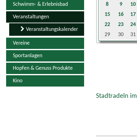
Schwimm- & Erlebnisbad
8
9
10
15
16
17
Veranstaltungen
22
23
24
Veranstaltungskalender
29
30
31
Vereine
Sportanlagen
Hopfen & Genuss Produkte
Kino
Stadtradeln im