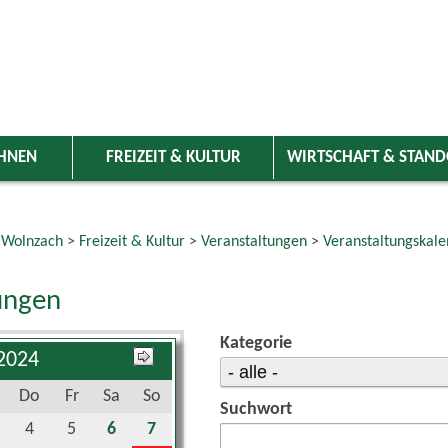
HNEN
FREIZEIT & KULTUR
WIRTSCHAFT & STAN
 Wolnzach
>
Freizeit & Kultur
>
Veranstaltungen
>
Veranstaltungskale
ungen
Kategorie
 2024
Do
Fr
Sa
So
Suchwort
4
5
6
7