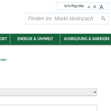
A
Schriftgröße
A
A
su
DORT
ENERGIE & UMWELT
AUSBILDUNG & KARRIERE
nder