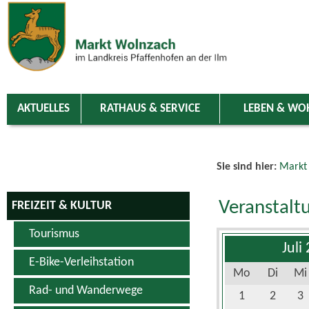
Zum Inhalt
,
zur Navigation
oder
zur Startseite
springen.
chließen
AKTUELLES
RATHAUS & SERVICE
LEBEN & WO
Sie sind hier:
Markt
Veranstalt
FREIZEIT & KULTUR
Tourismus
Juli
E-Bike-Verleihstation
Mo
Di
Mi
Rad- und Wanderwege
1
2
3