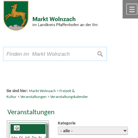
Zum Inhalt
,
zur Navigation
oder
zur Startseite
springen.
chließen
A
Schriftgröße
A
suchen
A
Sie sind hier:
Markt Wolnzach
>
Freizeit &
Kultur
>
Veranstaltungen
>
Veranstaltungskalender
Veranstaltungen
Kategorie
Juni 2025