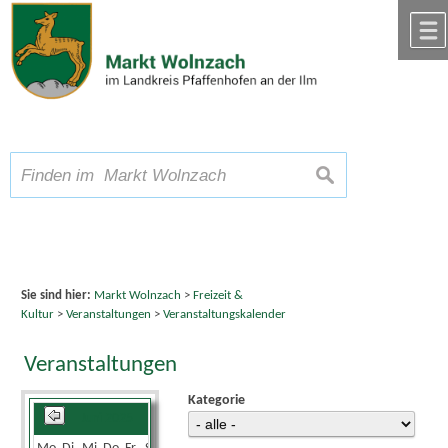
Zum Inhalt
,
zur Navigation
oder
zur Startseite
springen.
chließen
A
Schriftgröße
A
suchen
A
Sie sind hier:
Markt Wolnzach
>
Freizeit &
Kultur
>
Veranstaltungen
>
Veranstaltungskalender
Veranstaltungen
Kategorie
Juni 2025