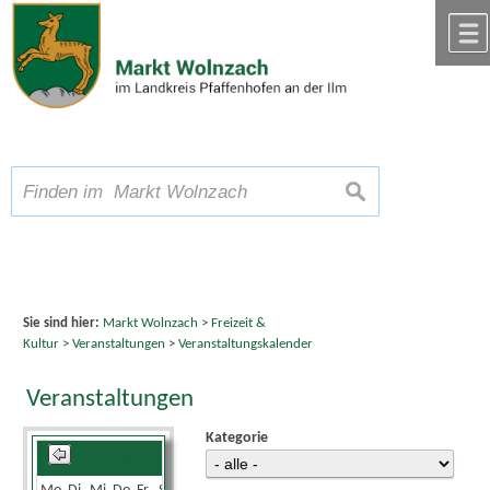
Zum Inhalt
,
zur Navigation
oder
zur Startseite
springen.
chließen
A
Schriftgröße
A
suchen
A
Sie sind hier:
Markt Wolnzach
>
Freizeit &
Kultur
>
Veranstaltungen
>
Veranstaltungskalender
Veranstaltungen
Kategorie
Mai 2025