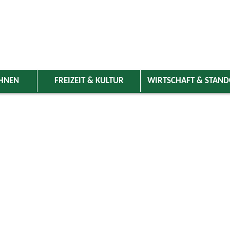
HNEN
FREIZEIT & KULTUR
WIRTSCHAFT & STAN
 Wolnzach
>
Freizeit & Kultur
>
Veranstaltungen
>
Veranstaltungskale
ungen
Kategorie
ril 2026
Do
Fr
Sa
So
Suchwort
2
3
4
5