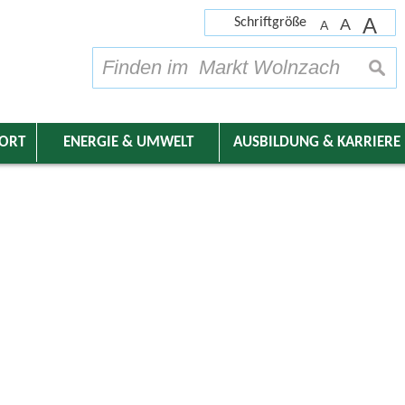
A
Schriftgröße
A
A
su
DORT
ENERGIE & UMWELT
AUSBILDUNG & KARRIERE
nder