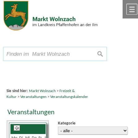
Zum Inhalt
,
zur Navigation
oder
zur Startseite
springen.
chließen
A
Schriftgröße
A
suchen
A
Sie sind hier:
Markt Wolnzach
>
Freizeit &
Kultur
>
Veranstaltungen
>
Veranstaltungskalender
Veranstaltungen
Kategorie
April 2025