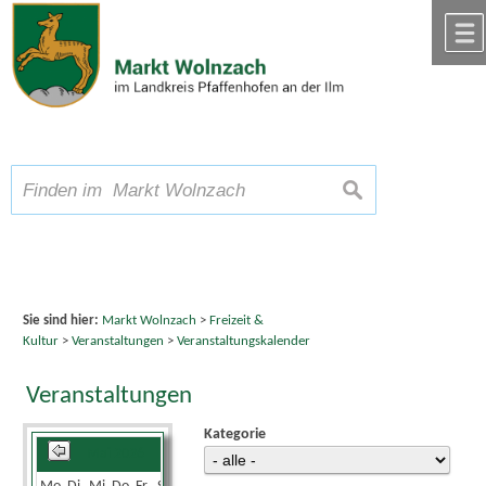
Zum Inhalt
,
zur Navigation
oder
zur Startseite
springen.
chließen
A
Schriftgröße
A
suchen
A
Sie sind hier:
Markt Wolnzach
>
Freizeit &
Kultur
>
Veranstaltungen
>
Veranstaltungskalender
Veranstaltungen
Kategorie
Mai 2026