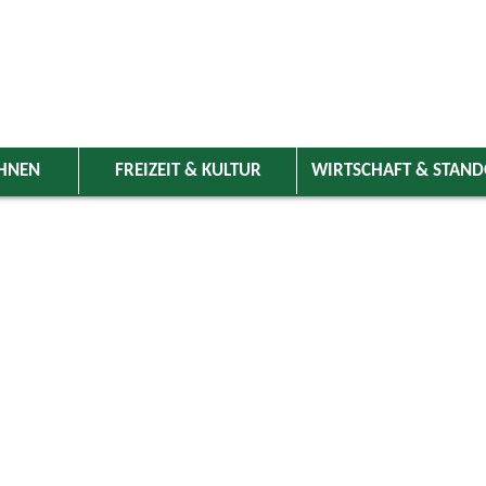
HNEN
FREIZEIT & KULTUR
WIRTSCHAFT & STAN
 Wolnzach
>
Freizeit & Kultur
>
Veranstaltungen
>
Veranstaltungskale
ungen
Kategorie
April
2026
Suchwort
Do
Fr
Sa
So