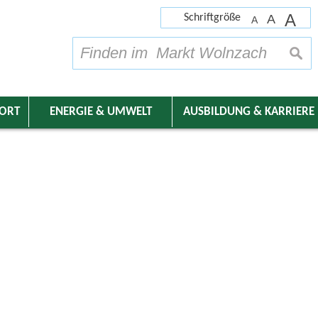
A
Schriftgröße
A
A
su
DORT
ENERGIE & UMWELT
AUSBILDUNG & KARRIERE
nder