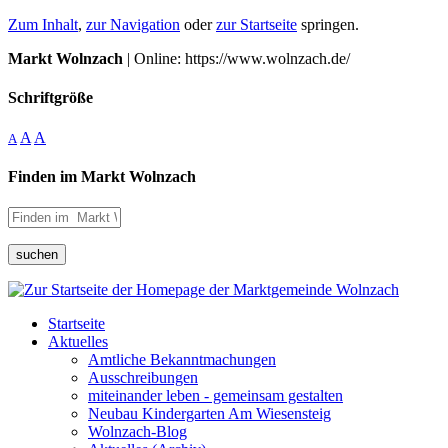
Zum Inhalt
,
zur Navigation
oder
zur Startseite
springen.
Markt Wolnzach
| Online: https://www.wolnzach.de/
Schriftgröße
A
A
A
Finden im Markt Wolnzach
suchen
Startseite
Aktuelles
Amtliche Bekanntmachungen
Ausschreibungen
miteinander leben - gemeinsam gestalten
Neubau Kindergarten Am Wiesensteig
Wolnzach-Blog