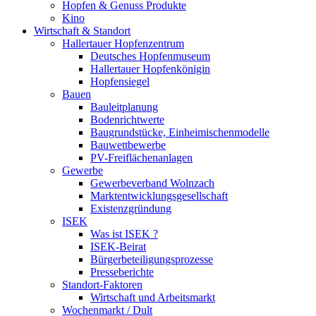
Hopfen & Genuss Produkte
Kino
Wirtschaft & Standort
Hallertauer Hopfenzentrum
Deutsches Hopfenmuseum
Hallertauer Hopfenkönigin
Hopfensiegel
Bauen
Bauleitplanung
Bodenrichtwerte
Baugrundstücke, Einheimischenmodelle
Bauwettbewerbe
PV-Freiflächenanlagen
Gewerbe
Gewerbeverband Wolnzach
Marktentwicklungsgesellschaft
Existenzgründung
ISEK
Was ist ISEK ?
ISEK-Beirat
Bürgerbeteiligungsprozesse
Presseberichte
Standort-Faktoren
Wirtschaft und Arbeitsmarkt
Wochenmarkt / Dult