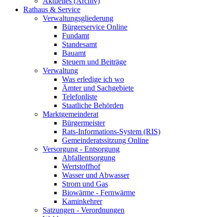
Aktuelles (Archiv)
Rathaus & Service
Verwaltungsgliederung
Bürgerservice Online
Fundamt
Standesamt
Bauamt
Steuern und Beiträge
Verwaltung
Was erledige ich wo
Ämter und Sachgebiete
Telefonliste
Staatliche Behörden
Marktgemeinderat
Bürgermeister
Rats-Informations-System (RIS)
Gemeinderatssitzung Online
Versorgung - Entsorgung
Abfallentsorgung
Wertstoffhof
Wasser und Abwasser
Strom und Gas
Biowärme - Fernwärme
Kaminkehrer
Satzungen - Verordnungen