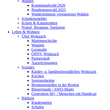
Wahlen
Kommunalwahl 2026
Bundestagswahl 2025
Wahlergebnisse vergangener Wahlen
Schadensmelder
Krisen & Katastrophen
Notruf, Beratung, Seelsorge
Leben & Wohnen
Über Wolnzach
Marktgeschichte
Wappen
Geografie
ÖPNV Wolnzach
Partnerstadt
Auszeichnungen
Soziales
Kinder- u. familienfreundliches Wolnzach
Kirchen
Seniorenheime
Beratungsstellen in der Region
Bürgermarkt / AWO-Markt
Generation 60+ / Menschen mit Handicap
Bildung
Kindergärten
Schulen