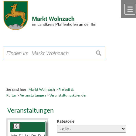
Zum Inhalt
,
zur Navigation
oder
zur Startseite
springen.
chließen
A
Schriftgröße
A
suchen
A
Sie sind hier:
Markt Wolnzach
>
Freizeit &
Kultur
>
Veranstaltungen
>
Veranstaltungskalender
Veranstaltungen
Kategorie
Mai 2026