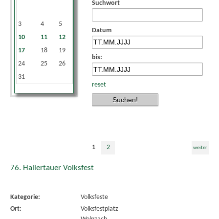
Suchwort
1
2
3
4
5
6
7
8
9
Datum
10
11
12
13
14
15
16
17
18
19
20
21
22
23
bis:
24
25
26
27
28
29
30
31
reset
1
2
weiter
76. Hallertauer Volksfest
Kategorie:
Volksfeste
Ort:
Volksfestplatz