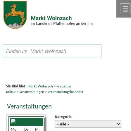
Zum Inhalt
,
zur Navigation
oder
zur Startseite
springen.
chließen
A
Schriftgröße
A
suchen
A
Sie sind hier:
Markt Wolnzach
>
Freizeit &
Kultur
>
Veranstaltungen
>
Veranstaltungskalender
Veranstaltungen
Kategorie
August 2026
Mo
Di
Mi
Do
Fr
Sa
So