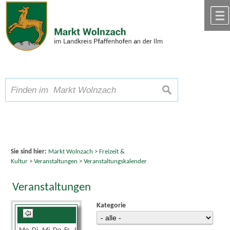
Zum Inhalt
,
zur Navigation
oder
zur Startseite
springen.
chließen
A
Schriftgröße
A
suchen
A
Sie sind hier:
Markt Wolnzach
>
Freizeit &
Kultur
>
Veranstaltungen
>
Veranstaltungskalender
Veranstaltungen
Kategorie
August 2026