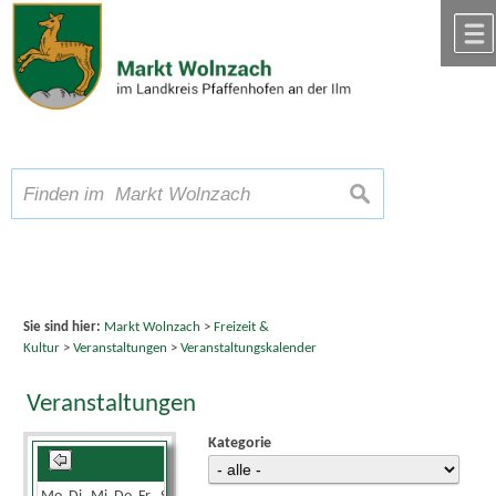
Zum Inhalt
,
zur Navigation
oder
zur Startseite
springen.
chließen
A
Schriftgröße
A
suchen
A
Sie sind hier:
Markt Wolnzach
>
Freizeit &
Kultur
>
Veranstaltungen
>
Veranstaltungskalender
Veranstaltungen
Kategorie
August 2026