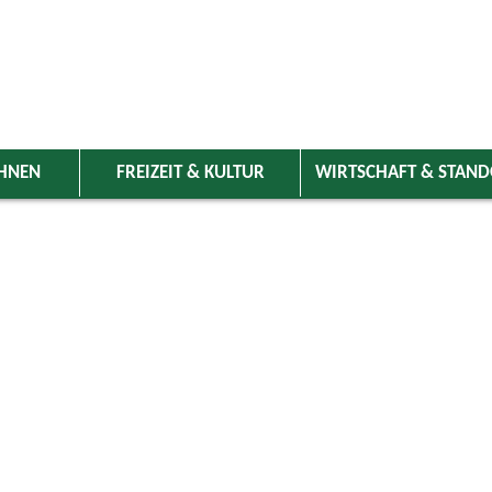
HNEN
FREIZEIT & KULTUR
WIRTSCHAFT & STAN
 Wolnzach
>
Freizeit & Kultur
>
Veranstaltungen
>
Veranstaltungskale
ungen
olnzach, Adventssingen (verschiedene Gesangs- 
13.12.2026 17:00 Uhr
Konzerte
Kath. Pfarrkirche St. Laurentius Wolnzach