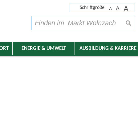
A
Schriftgröße
A
A
su
DORT
ENERGIE & UMWELT
AUSBILDUNG & KARRIERE
nder
und Instrumentalgruppen)