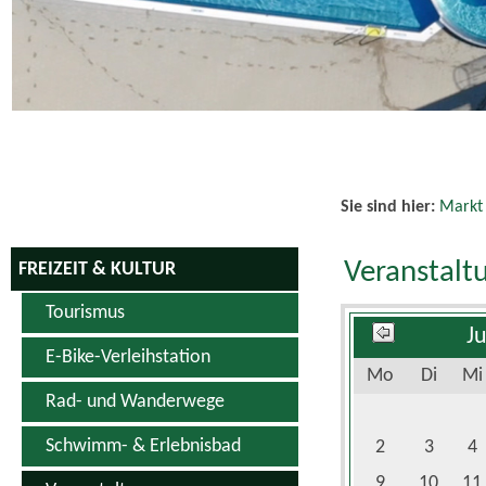
Sie sind hier:
Markt
Veranstalt
FREIZEIT & KULTUR
Tourismus
J
E-Bike-Verleihstation
Mo
Di
Mi
Rad- und Wanderwege
Schwimm- & Erlebnisbad
2
3
4
9
10
11