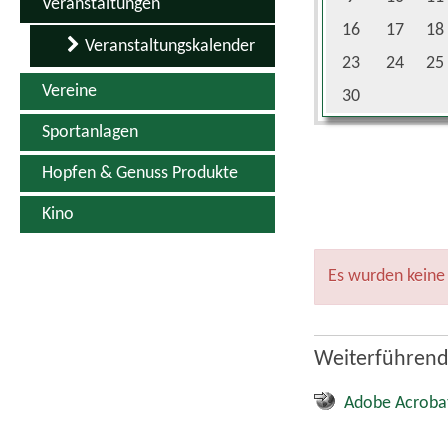
Veranstaltungen
16
17
18
Veranstaltungskalender
23
24
25
Vereine
30
Sportanlagen
Hopfen & Genuss Produkte
Kino
Es wurden keine
Weiterführend
Adobe Acroba