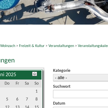
 Wolnzach
>
Freizeit & Kultur
>
Veranstaltungen
>
Veranstaltungskale
ungen
Kategorie
uni 2025
Do
Fr
Sa
So
Suchwort
1
5
6
7
8
Datum
12
13
14
15