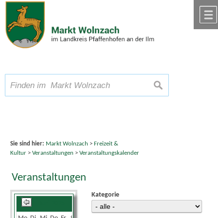
Zum Inhalt
,
zur Navigation
oder
zur Startseite
springen.
chließen
A
Schriftgröße
A
suchen
A
Sie sind hier:
Markt Wolnzach
>
Freizeit &
Kultur
>
Veranstaltungen
>
Veranstaltungskalender
Veranstaltungen
Kategorie
Juni 2025