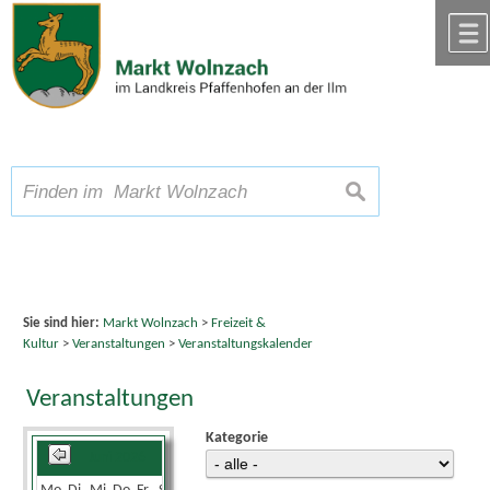
Zum Inhalt
,
zur Navigation
oder
zur Startseite
springen.
chließen
A
Schriftgröße
A
suchen
A
Sie sind hier:
Markt Wolnzach
>
Freizeit &
Kultur
>
Veranstaltungen
>
Veranstaltungskalender
Veranstaltungen
Kategorie
Juni 2026