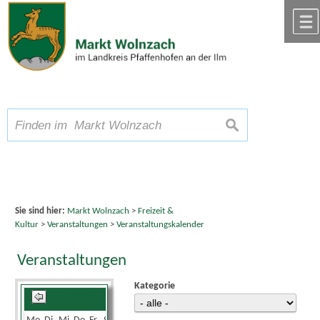
Zum Inhalt
,
zur Navigation
oder
zur Startseite
springen.
chließen
A
Schriftgröße
A
suchen
A
Sie sind hier:
Markt Wolnzach
>
Freizeit &
Kultur
>
Veranstaltungen
>
Veranstaltungskalender
Veranstaltungen
Kategorie
Mai 2026