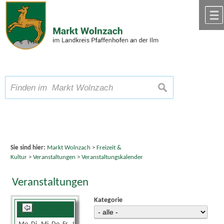
Zum Inhalt
,
zur Navigation
oder
zur Startseite
springen.
chließen
A
Schriftgröße
A
suchen
A
Sie sind hier:
Markt Wolnzach
>
Freizeit &
Kultur
>
Veranstaltungen
>
Veranstaltungskalender
Veranstaltungen
Kategorie
Mai 2026