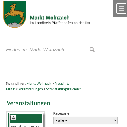
Zum Inhalt
,
zur Navigation
oder
zur Startseite
springen.
chließen
A
Schriftgröße
A
suchen
A
Sie sind hier:
Markt Wolnzach
>
Freizeit &
Kultur
>
Veranstaltungen
>
Veranstaltungskalender
Veranstaltungen
Kategorie
September 2025