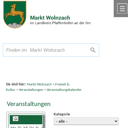
Zum Inhalt
,
zur Navigation
oder
zur Startseite
springen.
chließen
A
Schriftgröße
A
suchen
A
Sie sind hier:
Markt Wolnzach
>
Freizeit &
Kultur
>
Veranstaltungen
>
Veranstaltungskalender
Veranstaltungen
Kategorie
Juni 2025