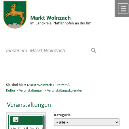
Zum Inhalt
,
zur Navigation
oder
zur Startseite
springen.
chließen
A
Schriftgröße
A
suchen
A
Sie sind hier:
Markt Wolnzach
>
Freizeit &
Kultur
>
Veranstaltungen
>
Veranstaltungskalender
Veranstaltungen
Kategorie
April 2026