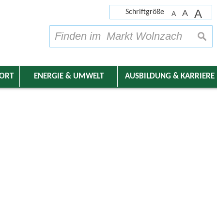
A
Schriftgröße
A
A
su
DORT
ENERGIE & UMWELT
AUSBILDUNG & KARRIERE
nder