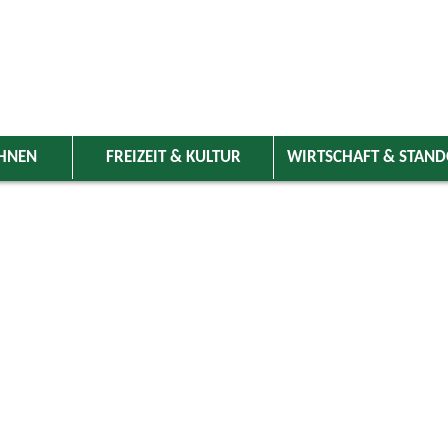
HNEN
FREIZEIT & KULTUR
WIRTSCHAFT & STAN
 Wolnzach
>
Freizeit & Kultur
>
Veranstaltungen
>
Veranstaltungskale
ungen
Kategorie
ai 2026
Do
Fr
Sa
So
Suchwort
1
2
3