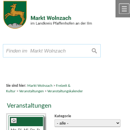
Zum Inhalt
,
zur Navigation
oder
zur Startseite
springen.
chließen
A
Schriftgröße
A
suchen
A
Sie sind hier:
Markt Wolnzach
>
Freizeit &
Kultur
>
Veranstaltungen
>
Veranstaltungskalender
Veranstaltungen
Kategorie
September 2025