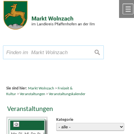
Zum Inhalt
,
zur Navigation
oder
zur Startseite
springen.
chließen
A
Schriftgröße
A
suchen
A
Sie sind hier:
Markt Wolnzach
>
Freizeit &
Kultur
>
Veranstaltungen
>
Veranstaltungskalender
Veranstaltungen
Kategorie
Mai 2026