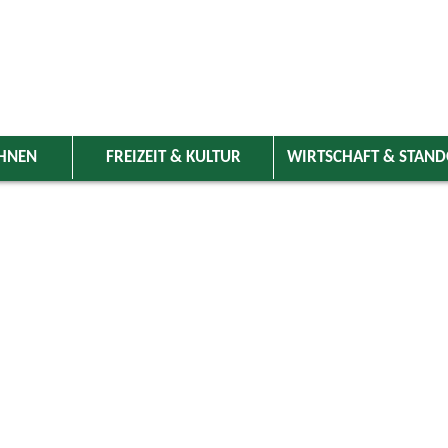
HNEN
FREIZEIT & KULTUR
WIRTSCHAFT & STAN
 Wolnzach
>
Freizeit & Kultur
>
Veranstaltungen
>
Veranstaltungskale
ungen
 Pilgertag mit Vitus
och bekannt gegeben
19.09.2026
Vereine