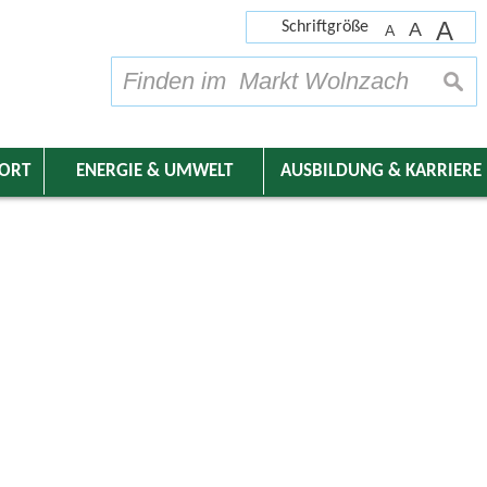
A
Schriftgröße
A
A
su
DORT
ENERGIE & UMWELT
AUSBILDUNG & KARRIERE
nder