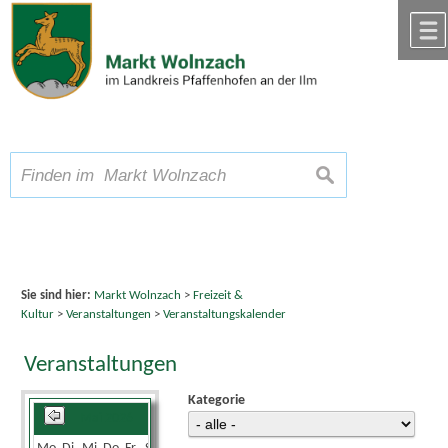
Zum Inhalt
,
zur Navigation
oder
zur Startseite
springen.
chließen
A
Schriftgröße
A
suchen
A
Sie sind hier:
Markt Wolnzach
>
Freizeit &
Kultur
>
Veranstaltungen
>
Veranstaltungskalender
Veranstaltungen
Kategorie
Mai 2026