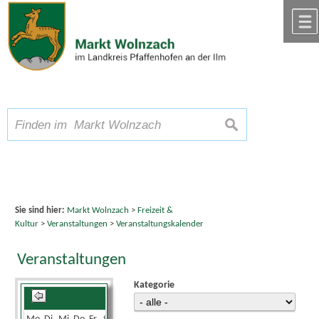
Zum Inhalt
,
zur Navigation
oder
zur Startseite
springen.
chließen
A
Schriftgröße
A
suchen
A
Sie sind hier:
Markt Wolnzach
>
Freizeit &
Kultur
>
Veranstaltungen
>
Veranstaltungskalender
Veranstaltungen
Kategorie
Mai 2025