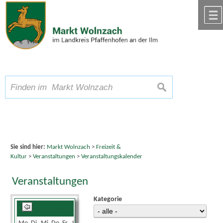
Zum Inhalt
,
zur Navigation
oder
zur Startseite
springen.
chließen
A
Schriftgröße
A
suchen
A
Sie sind hier:
Markt Wolnzach
>
Freizeit &
Kultur
>
Veranstaltungen
>
Veranstaltungskalender
Veranstaltungen
Kategorie
Mai 2025