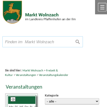
Zum Inhalt
,
zur Navigation
oder
zur Startseite
springen.
chließen
A
Schriftgröße
A
suchen
A
Sie sind hier:
Markt Wolnzach
>
Freizeit &
Kultur
>
Veranstaltungen
>
Veranstaltungskalender
Veranstaltungen
Kategorie
August 2026