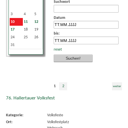
Suchwort
1
2
3
4
5
6
7
8
9
Datum
10
11
12
13
14
15
16
17
18
19
20
21
22
23
bis:
24
25
26
27
28
29
30
31
reset
1
2
weiter
76. Hallertauer Volksfest
Kategorie:
Volksfeste
Ort:
Volksfestplatz