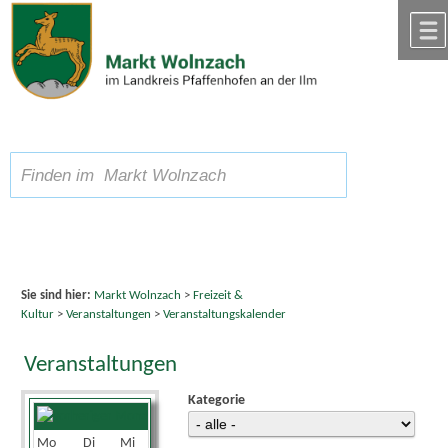
Zum Inhalt
,
zur Navigation
oder
zur Startseite
springen.
chließen
A
Schriftgröße
A
suchen
A
Sie sind hier:
Markt Wolnzach
>
Freizeit &
Kultur
>
Veranstaltungen
>
Veranstaltungskalender
Veranstaltungen
Kategorie
August 2026
Mo
Di
Mi
Do
Fr
Sa
So