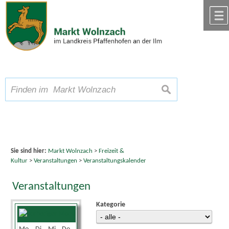
Zum Inhalt
,
zur Navigation
oder
zur Startseite
springen.
chließen
A
Schriftgröße
A
suchen
A
Sie sind hier:
Markt Wolnzach
>
Freizeit &
Kultur
>
Veranstaltungen
>
Veranstaltungskalender
Veranstaltungen
Kategorie
Juni 2025