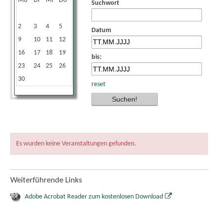
Mo
Di
Mi
Do
Fr
Sa
So
Suchwort
1
2
3
4
5
6
7
8
Datum
9
10
11
12
13
14
15
16
17
18
19
20
21
22
bis:
23
24
25
26
27
28
29
30
reset
Es wurden keine Veranstaltungen gefunden.
Weiterführende Links
Adobe Acrobat Reader zum kostenlosen Download