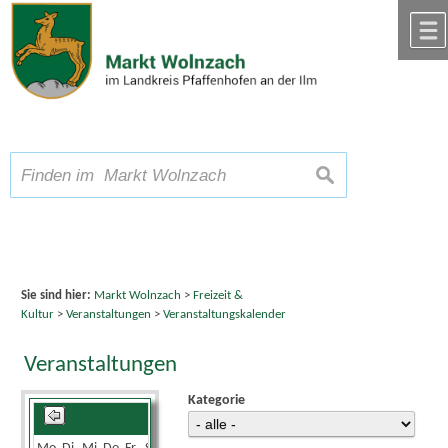
Zum Inhalt
,
zur Navigation
oder
zur Startseite
springen.
chließen
A
Schriftgröße
A
suchen
A
Sie sind hier:
Markt Wolnzach
>
Freizeit &
Kultur
>
Veranstaltungen
>
Veranstaltungskalender
Veranstaltungen
Kategorie
Juni 2025