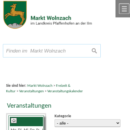
Zum Inhalt
,
zur Navigation
oder
zur Startseite
springen.
chließen
A
Schriftgröße
A
suchen
A
Sie sind hier:
Markt Wolnzach
>
Freizeit &
Kultur
>
Veranstaltungen
>
Veranstaltungskalender
Veranstaltungen
Kategorie
Dezember 2024