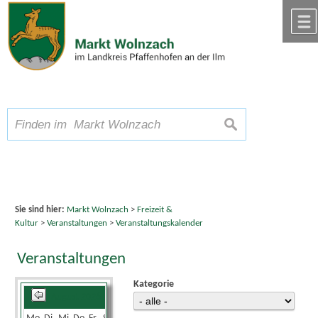
Zum Inhalt
,
zur Navigation
oder
zur Startseite
springen.
chließen
A
Schriftgröße
A
suchen
A
Sie sind hier:
Markt Wolnzach
>
Freizeit &
Kultur
>
Veranstaltungen
>
Veranstaltungskalender
Veranstaltungen
Kategorie
August 2026