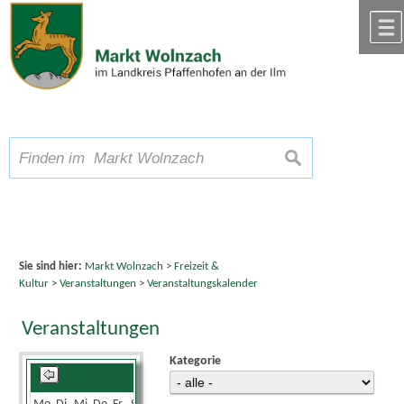
Zum Inhalt
,
zur Navigation
oder
zur Startseite
springen.
chließen
A
Schriftgröße
A
suchen
A
Sie sind hier:
Markt Wolnzach
>
Freizeit &
Kultur
>
Veranstaltungen
>
Veranstaltungskalender
Veranstaltungen
Kategorie
Mai 2026