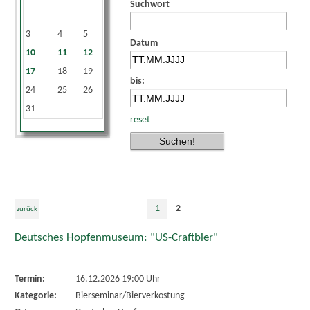
Suchwort
1
2
3
4
5
6
7
8
9
Datum
10
11
12
13
14
15
16
17
18
19
20
21
22
23
bis:
24
25
26
27
28
29
30
31
reset
1
2
zurück
Deutsches Hopfenmuseum: "US-Craftbier"
Termin:
16.12.2026 19:00 Uhr
Kategorie:
Bierseminar/Bierverkostung