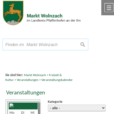
Zum Inhalt
,
zur Navigation
oder
zur Startseite
springen.
chließen
A
Schriftgröße
A
suchen
A
Sie sind hier:
Markt Wolnzach
>
Freizeit &
Kultur
>
Veranstaltungen
>
Veranstaltungskalender
Veranstaltungen
Kategorie
August 2026
Mo
Di
Mi
Do
Fr
Sa
So