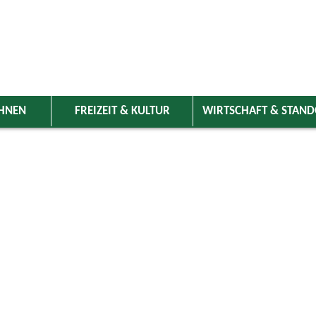
HNEN
FREIZEIT & KULTUR
WIRTSCHAFT & STAN
 Wolnzach
>
Freizeit & Kultur
>
Veranstaltungen
>
Veranstaltungskale
ungen
Kategorie
ai 2026
Do
Fr
Sa
So
Suchwort
1
2
3