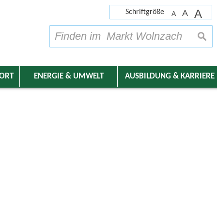
A
Schriftgröße
A
A
su
DORT
ENERGIE & UMWELT
AUSBILDUNG & KARRIERE
nder