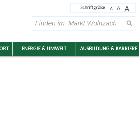
A
Schriftgröße
A
A
su
DORT
ENERGIE & UMWELT
AUSBILDUNG & KARRIERE
nder