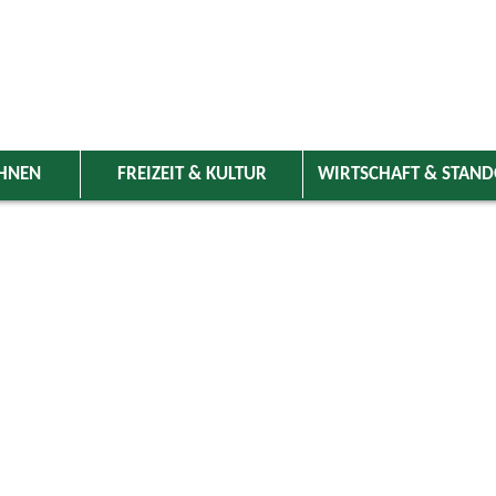
HNEN
FREIZEIT & KULTUR
WIRTSCHAFT & STAN
 Wolnzach
>
Freizeit & Kultur
>
Veranstaltungen
>
Veranstaltungskale
ungen
Kategorie
ril 2025
Do
Fr
Sa
So
Suchwort
3
4
5
6