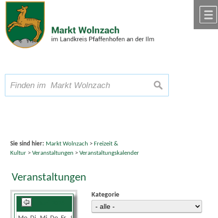
Zum Inhalt
,
zur Navigation
oder
zur Startseite
springen.
chließen
A
Schriftgröße
A
suchen
A
Sie sind hier:
Markt Wolnzach
>
Freizeit &
Kultur
>
Veranstaltungen
>
Veranstaltungskalender
Veranstaltungen
Kategorie
Juni 2026