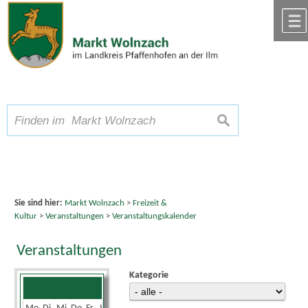
Zum Inhalt
,
zur Navigation
oder
zur Startseite
springen.
chließen
A
Schriftgröße
A
suchen
A
Sie sind hier:
Markt Wolnzach
>
Freizeit &
Kultur
>
Veranstaltungen
>
Veranstaltungskalender
Veranstaltungen
Kategorie
Juli 2024